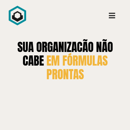
Ir
para
Toggle
o
Naviga
conteúdo
Conheça
SUA ORGANIZAÇÃO NÃO
Consultoria
CABE
EM FÓRMULAS
PRONTAS
Cursos
Aprenda