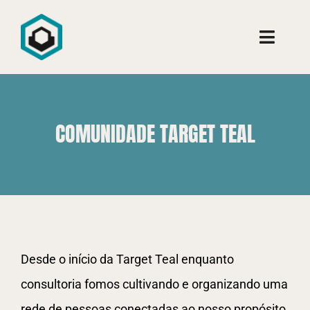
Ir
para
Toggle
o
Naviga
conteúdo
Conheça
COMUNIDADE TARGET TEAL
Consultoria
Cursos
Aprenda
Desde o início da Target Teal enquanto
consultoria fomos cultivando e organizando uma
rede de pessoas conectadas ao nosso propósito