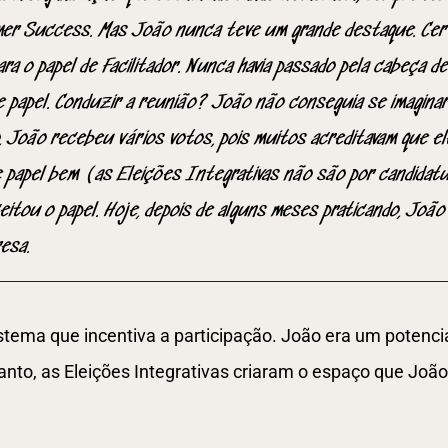
er Success. Mas João nunca teve um grande destaque. Certo
ra o papel de Facilitador. Nunca havia passado pela cabeça d
e papel. Conduzir a reunião? João não conseguia se imaginar
, João recebeu vários votos, pois muitos acreditavam que el
papel bem (as Eleições Integrativas não são por candidatu
itou o papel. Hoje, depois de alguns meses praticando, João
resa.
tema que incentiva a participação. João era um potencial
anto, as Eleições Integrativas criaram o espaço que João