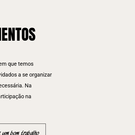
MENTOS
bem que temos
idados a se organizar
ecessária. Na
rticipação na
z um bom trabalho