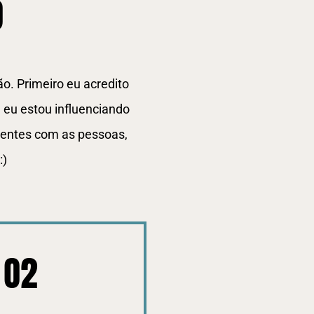
O
o. Primeiro eu acredito
 eu estou influenciando
rentes com as pessoas,
:)
 O2