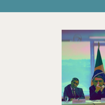
View
Larger
Image