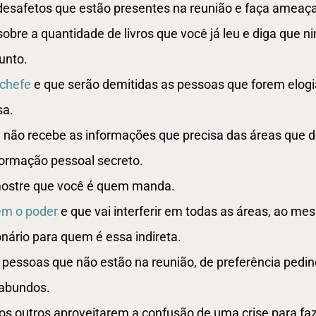
 desafetos que estão presentes na reunião e faça ameaç
obre a quantidade de livros que você já leu e diga que 
sunto.
 chefe
e que serão demitidas as pessoas que forem elog
sa.
não recebe as informações que precisa das áreas que 
ormação pessoal secreto.
 mostre que você é quem manda.
em o poder
e que vai interferir em todas as áreas, ao m
nário para quem é essa indireta.
 pessoas que não estão na reunião, de preferência pedin
abundos.
os outros aproveitarem a confusão de uma crise para fa