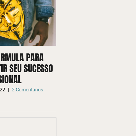
ÓRMULA PARA
AS ARMADILHAS DAS
IR SEU SUCESSO
PESQUISAS EM
SIONAL
ORGANIZAÇÕES
022
|
2 Comentários
22 janeiro, 2025
|
0 Comentários