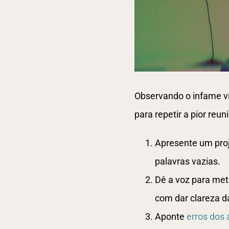
Observando o infame ví
para repetir a pior re
Apresente um proj
palavras vazias.
Dê a voz para met
com dar clareza d
Aponte
erros dos