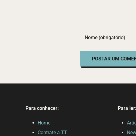
Para conhecer:
Para ler
Home
Arti
Contrate a TT
News