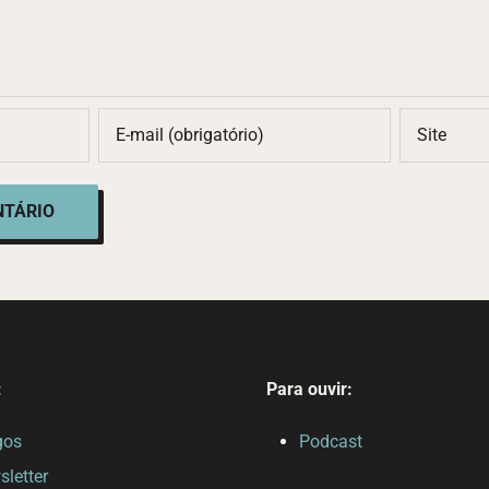
:
Para ouvir:
gos
Podcast
letter