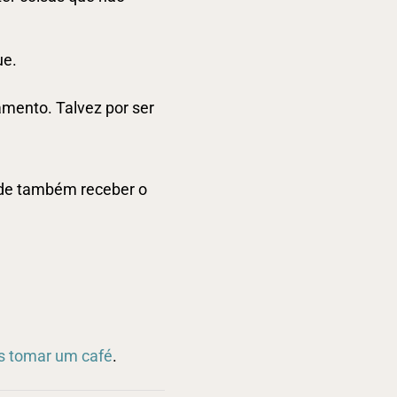
ue.
amento. Talvez por ser
pode também receber o
 tomar um café
.