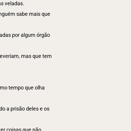
as veladas.
ninguém sabe mais que
iadas por algum órgão
deveriam, mas que tem
esmo tempo que olha
do a prisão deles e os
zer coisas que não