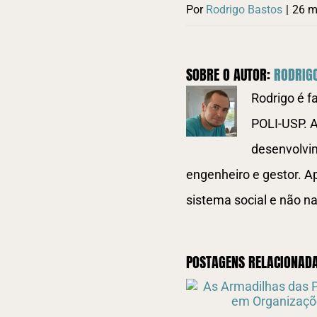
Por
Rodrigo Bastos
|
26 m
SOBRE O AUTOR:
RODRIG
Rodrigo é f
POLI-USP. A
desenvolvim
engenheiro e gestor. A
sistema social e não na
POSTAGENS RELACIONAD