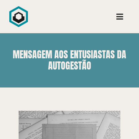
Ir
para
Toggle
o
Naviga
conteúdo
Conheça
MENSAGEM AOS ENTUSIASTAS DA
Consultoria
AUTOGESTÃO
Cursos
Aprenda