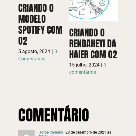
CRIANDO O
MODELO
REND
SPOTIFY COM
O M
CRIANDO O
O2
AUT
RENDAHEYI DA
DA H
HAIER COM O2
5 agosto, 2024
|
0
Comentários
11 julh
15 julho, 2024
|
3
coment
comentários
COMENTÁRIO
Jorge Carneiro
28 de dezembro de 2021 às