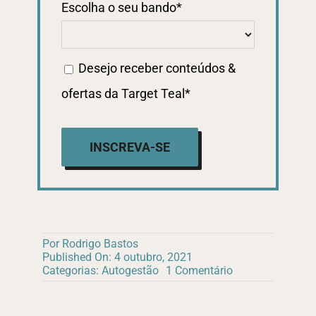
Escolha o seu bando
*
Desejo receber conteúdos &
ofertas da Target Teal
*
INSCREVA-SE
Por
Rodrigo Bastos
Published On: 4 outubro, 2021
on
Categorias:
Autogestão
1 Comentário
Mensagem
aos
Entusiastas