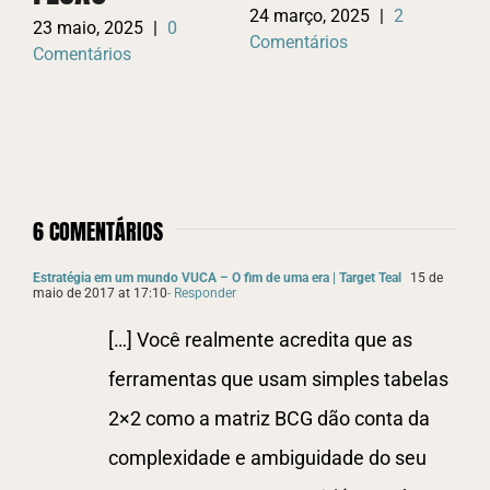
O
24 março, 2025
|
2
23 maio, 2025
|
0
Comentários
Comentários
E
11
Co
6 COMENTÁRIOS
Estratégia em um mundo VUCA – O fim de uma era | Target Teal
15 de
maio de 2017 at 17:10
- Responder
[…] Você realmente acredita que as
ferramentas que usam simples tabelas
2×2 como a matriz BCG dão conta da
complexidade e ambiguidade do seu