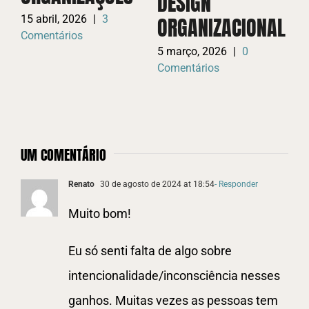
DESIGN
C
ORGANIZACIONAL
F
15 abril, 2026
|
3
Comentários
5 março, 2026
|
0
23
Comentários
Co
UM COMENTÁRIO
Renato
30 de agosto de 2024 at 18:54
- Responder
Muito bom!
Eu só senti falta de algo sobre
intencionalidade/inconsciência nesses
ganhos. Muitas vezes as pessoas tem