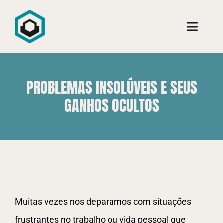
Ir
para
Toggle
o
Naviga
conteúdo
Conheça
PROBLEMAS INSOLÚVEIS E SEUS
Consultoria
GANHOS OCULTOS
Cursos
Aprenda
View
Muitas vezes nos deparamos com situações
Larger
frustrantes no trabalho ou vida pessoal que
Image