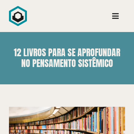
Ir
para
Toggle
o
Naviga
conteúdo
Conheça
12 LIVROS PARA SE APROFUNDAR
Consultoria
NO PENSAMENTO SISTÊMICO
Cursos
Aprenda