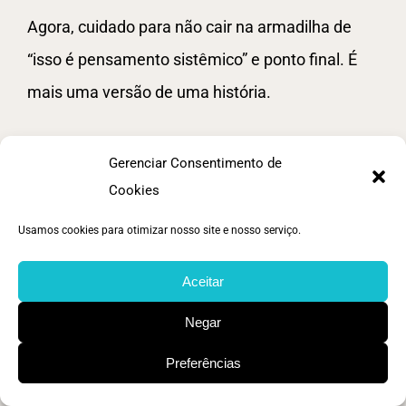
Agora, cuidado para não cair na armadilha de
“isso é pensamento sistêmico” e ponto final. É
mais uma versão de uma história.
Pessoalmente eu gosto bastante do modelo
Gerenciar Consentimento de
DSRP apresentado no livro e acho fascinante
Cookies
como eles aplicam isso para questões sociais,
Usamos cookies para otimizar nosso site e nosso serviço.
organizacionais e educacionais.
Aceitar
Sem falar que a Laura é mestra da didática. :)
Negar
A QUINTA DISCIPLINA POR
Preferências
PETER SENGE